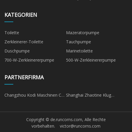
KATEGORIEN
Toilette
Mazeratorpumpe
Zerkleinerer-Toilette
Tauchpumpe
Duschpumpe
Marinetoilette
700-W-Zerkleinererpumpe
500-W-Zerkleinererpumpe
PARTNERFIRMA
Changzhou Kodi Maschinen Co.,
Shanghai Zhaotine Klug
Ltd.
Startseite Unternehmen
Beschränkt
Copyright © de.runcorns.com, Alle Rechte
vorbehalten.
victor@runcorns.com