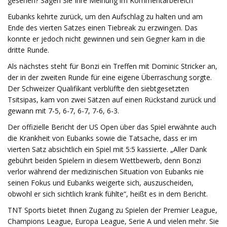
gesehen? Sagen Sie Ihre Meinung im Kommentarbereich
Eubanks kehrte zurück, um den Aufschlag zu halten und am
Ende des vierten Satzes einen Tiebreak zu erzwingen. Das
konnte er jedoch nicht gewinnen und sein Gegner kam in die
dritte Runde.
Als nächstes steht für Bonzi ein Treffen mit Dominic Stricker an,
der in der zweiten Runde für eine eigene Überraschung sorgte.
Der Schweizer Qualifikant verblüffte den siebtgesetzten
Tsitsipas, kam von zwei Sätzen auf einen Rückstand zurück und
gewann mit 7-5, 6-7, 6-7, 7-6, 6-3.
Der offizielle Bericht der US Open über das Spiel erwähnte auch
die Krankheit von Eubanks sowie die Tatsache, dass er im
vierten Satz absichtlich ein Spiel mit 5:5 kassierte. „Aller Dank
gebührt beiden Spielern in diesem Wettbewerb, denn Bonzi
verlor während der medizinischen Situation von Eubanks nie
seinen Fokus und Eubanks weigerte sich, auszuscheiden,
obwohl er sich sichtlich krank fühlte“, heißt es in dem Bericht.
TNT Sports bietet Ihnen Zugang zu Spielen der Premier League,
Champions League, Europa League, Serie A und vielen mehr. Sie