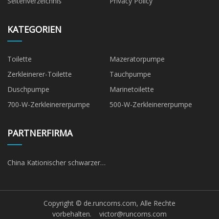
Seitenverzeichnis
Privacy Policy
KATEGORIEN
Toilette
Mazeratorpumpe
Zerkleinerer-Toilette
Tauchpumpe
Duschpumpe
Marinetoilette
700-W-Zerkleinererpumpe
500-W-Zerkleinererpumpe
PARTNERFIRMA
China Kationischer schwarzer
Farbstoff Lieferanten
Copyright © de.runcorns.com, Alle Rechte
vorbehalten.
victor@runcorns.com